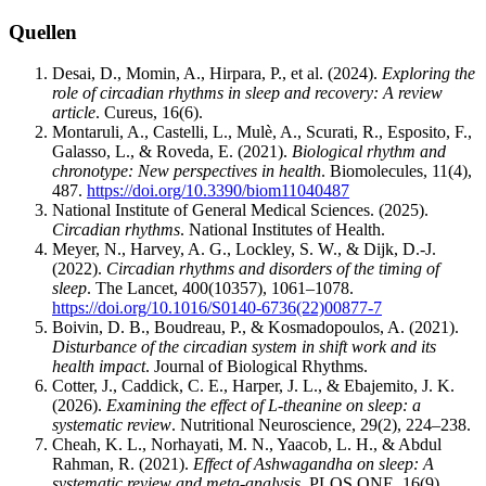
Quellen
Desai, D., Momin, A., Hirpara, P., et al. (2024).
Exploring the
role of circadian rhythms in sleep and recovery: A review
article
. Cureus, 16(6).
Montaruli, A., Castelli, L., Mulè, A., Scurati, R., Esposito, F.,
Galasso, L., & Roveda, E. (2021).
Biological rhythm and
chronotype: New perspectives in health
. Biomolecules, 11(4),
487.
https://doi.org/10.3390/biom11040487
National Institute of General Medical Sciences. (2025).
Circadian rhythms
. National Institutes of Health.
Meyer, N., Harvey, A. G., Lockley, S. W., & Dijk, D.-J.
(2022).
Circadian rhythms and disorders of the timing of
sleep
. The Lancet, 400(10357), 1061–1078.
https://doi.org/10.1016/S0140-6736(22)00877-7
Boivin, D. B., Boudreau, P., & Kosmadopoulos, A. (2021).
Disturbance of the circadian system in shift work and its
health impact
. Journal of Biological Rhythms.
Cotter, J., Caddick, C. E., Harper, J. L., & Ebajemito, J. K.
(2026).
Examining the effect of L-theanine on sleep: a
systematic review
. Nutritional Neuroscience, 29(2), 224–238.
Cheah, K. L., Norhayati, M. N., Yaacob, L. H., & Abdul
Rahman, R. (2021).
Effect of Ashwagandha on sleep: A
systematic review and meta-analysis
. PLOS ONE, 16(9),