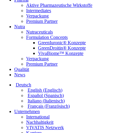
Aktive Pharmazeutische Wirkstoffe
Intermediates
Verpackung
Premium Partner
Nutra
Nutraceuticals
Formulation Concepts
GreenIuronic® Konzepte
GreenDroitin® Konzepte
VivaBiome™ Konzepte
Verpackung
Premium Partner
Qualität
News
Deutsch
English
(
Englisch
)
Español
(
Spanisch
)
Italiano
(
Italienisch
)
Français
(
Französisch
)
Unternehmen
International
Nachhaltigkeit
VIVATIS Netzwerk
Karriere