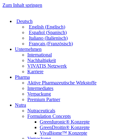
Zum Inhalt springen
Deutsch
English
(
Englisch
)
Español
(
Spanisch
)
Italiano
(
Italienisch
)
Français
(
Französisch
)
Unternehmen
International
Nachhaltigkeit
VIVATIS Netzwerk
Karriere
Pharma
Aktive Pharmazeutische Wirkstoffe
Intermediates
Verpackung
Premium Partner
Nutra
Nutraceuticals
Formulation Concepts
GreenIuronic® Konzepte
GreenDroitin® Konzepte
VivaBiome™ Konzepte
Verpackung