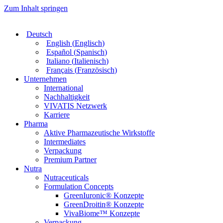
Zum Inhalt springen
Deutsch
English
(
Englisch
)
Español
(
Spanisch
)
Italiano
(
Italienisch
)
Français
(
Französisch
)
Unternehmen
International
Nachhaltigkeit
VIVATIS Netzwerk
Karriere
Pharma
Aktive Pharmazeutische Wirkstoffe
Intermediates
Verpackung
Premium Partner
Nutra
Nutraceuticals
Formulation Concepts
GreenIuronic® Konzepte
GreenDroitin® Konzepte
VivaBiome™ Konzepte
Verpackung