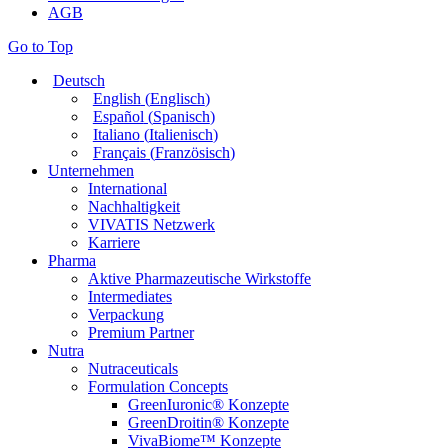
AGB
Go to Top
Deutsch
English
(
Englisch
)
Español
(
Spanisch
)
Italiano
(
Italienisch
)
Français
(
Französisch
)
Unternehmen
International
Nachhaltigkeit
VIVATIS Netzwerk
Karriere
Pharma
Aktive Pharmazeutische Wirkstoffe
Intermediates
Verpackung
Premium Partner
Nutra
Nutraceuticals
Formulation Concepts
GreenIuronic® Konzepte
GreenDroitin® Konzepte
VivaBiome™ Konzepte