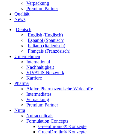
Verpackung
Premium Partner
Qualität
News
Deutsch
English
(
Englisch
)
Español
(
Spanisch
)
Italiano
(
Italienisch
)
Français
(
Französisch
)
Unternehmen
International
Nachhaltigkeit
VIVATIS Netzwerk
Karriere
Pharma
Aktive Pharmazeutische Wirkstoffe
Intermediates
Verpackung
Premium Partner
Nutra
Nutraceuticals
Formulation Concepts
GreenIuronic® Konzepte
GreenDroitin® Konzepte